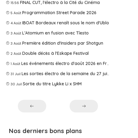
FINAL CUT, l'électro à la Cité du Cinéma
15:56
Programmation Street Parade 2026
5 Août
IBOAT Bordeaux renaît sous le nom d'Ublo
4 Août
L’Atomium en fusion avec Tîesto
3 Août
Première édition d'Insiders par Shotgun
3 Août
Double décès à l'Eskape Festival
2 Août
Les événements électro d'août 2026 en France
1 Août
Les sorties électro de la semaine du 27 juillet 2026
31 Juil
Sortie du titre Lykke Li x SHM
30 Juil
Nos derniers bons plans