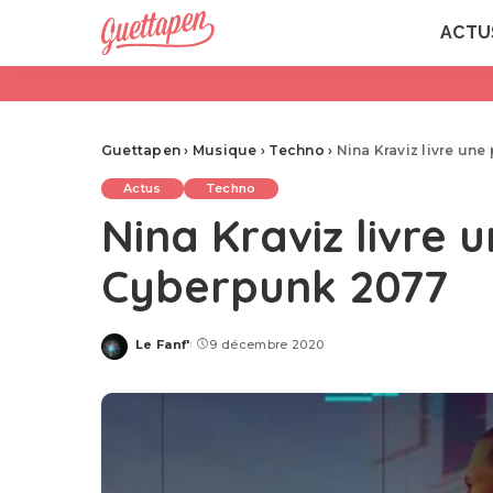
ACTU
Guettapen
›
Musique
›
Techno
›
Nina Kraviz livre un
Actus
Techno
Nina Kraviz livre 
Cyberpunk 2077
Le Fanf'
9 décembre 2020
Posted
by