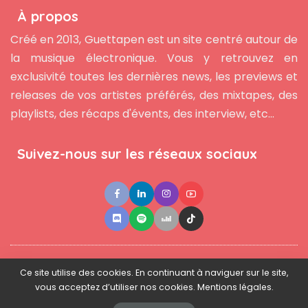
À propos
Créé en 2013, Guettapen est un site centré autour de
la musique électronique. Vous y retrouvez en
exclusivité toutes les dernières news, les previews et
releases de vos artistes préférés, des mixtapes, des
playlists, des récaps d'évents, des interview, etc...
Suivez-nous sur les réseaux sociaux
●
●
●
Contact
Newsletter
L'équipe
Mentions légales
Ce site utilise des cookies. En continuant à naviguer sur le site,
vous acceptez d’utiliser nos cookies. Mentions légales.