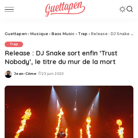
Guettapen
›
Musique
›
Bass Music
›
Trap
›
Release : DJ Snake sort enfin ‘Trust Nobody’, le titre du mur de la mort
Trap
Release : DJ Snake sort enfin ‘Trust
Nobody’, le titre du mur de la mort
Jean-Côme
23 juin 2020
Posted
by