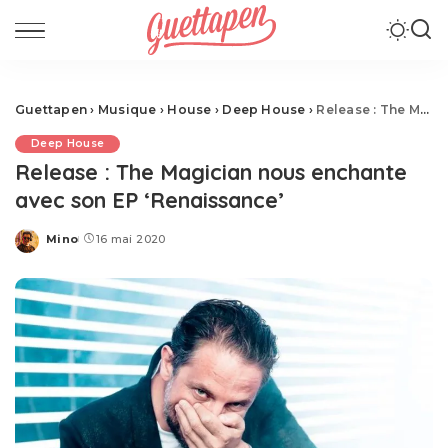
Guettapen
›
Musique
›
House
›
Deep House
›
Release : The Magician nous enchante avec son EP ‘Renaissance’
Deep House
Release : The Magician nous enchante
avec son EP ‘Renaissance’
Mino
16 mai 2020
Posted
by