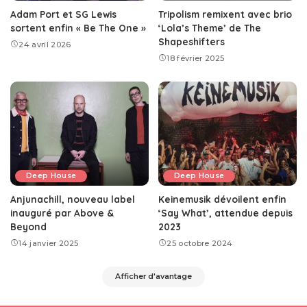
Adam Port et SG Lewis
Tripolism remixent avec brio
sortent enfin « Be The One »
‘Lola’s Theme’ de The
Shapeshifters
24 avril 2026
18 février 2025
Deep House
Deep House
Anjunachill, nouveau label
Keinemusik dévoilent enfin
inauguré par Above &
‘Say What’, attendue depuis
Beyond
2023
14 janvier 2025
25 octobre 2024
Afficher d'avantage