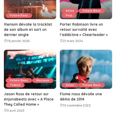
Actus
Future Bass
Future Bass
Pop
Illenium dévoile la tracklist
Porter Robinson livre un
de son album et sort un
retour survolté avec
dernier single
l’addictive « Cheerleader »
19 janvier 2026
21 mars 2024
Future Bass
Musique
Trance
Actus
Future Bass
Jason Ross de retour sur
Flume nous dévoile une
Anjunabeats avec « A Place
démo de 2014
They Called Home »
10 novembre 2022
3 avril 2023