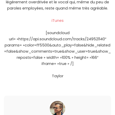
légèrement overdrivée et le vocal qui, même du peu de
paroles employées, reste quand même très agréable.
iTunes
[soundcloud
url= »https://api.soundcloud.com/tracks/249521140″
params= »color=ff5500&auto_play=false&hide_related
=false&show_comments=true&show_user=true&show_
reposts=false » width= »100% » height= »166″
iframe= »true » /]
Taylor