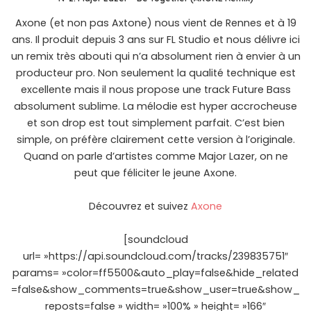
Axone (et non pas Axtone) nous vient de Rennes et à 19
ans. Il produit depuis 3 ans sur FL Studio et nous délivre ici
un remix très abouti qui n’a absolument rien à envier à un
producteur pro. Non seulement la qualité technique est
excellente mais il nous propose une track Future Bass
absolument sublime. La mélodie est hyper accrocheuse
et son drop est tout simplement parfait. C’est bien
simple, on préfère clairement cette version à l’originale.
Quand on parle d’artistes comme Major Lazer, on ne
peut que féliciter le jeune Axone.
Découvrez et suivez
Axone
[soundcloud
url= »https://api.soundcloud.com/tracks/239835751″
params= »color=ff5500&auto_play=false&hide_related
=false&show_comments=true&show_user=true&show_
reposts=false » width= »100% » height= »166″