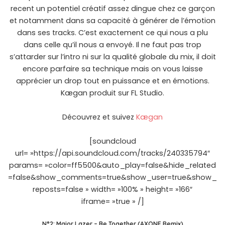
recent un potentiel créatif assez dingue chez ce garçon
et notamment dans sa capacité à générer de l’émotion
dans ses tracks. C’est exactement ce qui nous a plu
dans celle qu’il nous a envoyé. Il ne faut pas trop
s’attarder sur l’intro ni sur la qualité globale du mix, il doit
encore parfaire sa technique mais on vous laisse
apprécier un drop tout en puissance et en émotions.
Kægan
produit sur FL Studio.
Découvrez et suivez
Kægan
[soundcloud
url= »https://api.soundcloud.com/tracks/240335794″
params= »color=ff5500&auto_play=false&hide_related
=false&show_comments=true&show_user=true&show_
reposts=false » width= »100% » height= »166″
iframe= »true » /]
N°2: Major Lazer – Be Together (AXONE Remix)