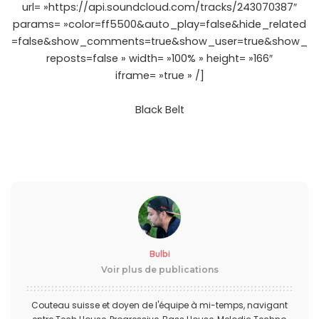
url= »https://api.soundcloud.com/tracks/243070387″
params= »color=ff5500&auto_play=false&hide_related
=false&show_comments=true&show_user=true&show_
reposts=false » width= »100% » height= »166″
iframe= »true » /]
Black Belt
Bulbi
Voir plus de publications
Couteau suisse et doyen de l'équipe à mi-temps, navigant