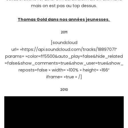
mais on est pas au top dessus.
Thomas Gold dans nos années jeunesses.
2011
[soundcloud
url= »https://api.soundcloud.com/tracks/18897071″
params= »color=ff5500&auto_play=false&hide_related
=false&show_comments=true&show_user=true&show_
reposts=false » width= »100% » height= »166″
iframe= »true » /]
2010