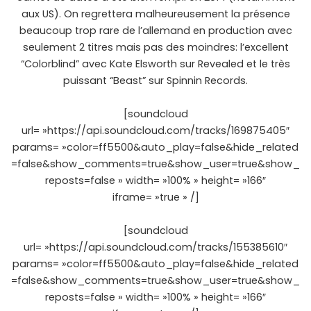
aux US). On regrettera malheureusement la présence
beaucoup trop rare de l’allemand en production avec
seulement 2 titres mais pas des moindres: l’excellent
“Colorblind” avec Kate Elsworth sur Revealed et le très
puissant “Beast” sur Spinnin Records.
[soundcloud
url= »https://api.soundcloud.com/tracks/169875405″
params= »color=ff5500&auto_play=false&hide_related
=false&show_comments=true&show_user=true&show_
reposts=false » width= »100% » height= »166″
iframe= »true » /]
[soundcloud
url= »https://api.soundcloud.com/tracks/155385610″
params= »color=ff5500&auto_play=false&hide_related
=false&show_comments=true&show_user=true&show_
reposts=false » width= »100% » height= »166″