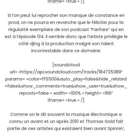
iframe= »true » /]
Si l’on peut lui reprocher son manque de constance en
prod, on ne pourra en revanche que le féliciter pour la
régularité exemplaire de son podcast “Fanfare” qui en
est à l’épisode 134. Il semble donc que l’artiste privilégie le
côté djing à la production malgré son talent
incontestable dans ce domaine.
[soundcloud
url= »https://api.soundcloud.com/tracks/184725389″
params= »color=ff5500&auto_play=false&hide_related
=false&show_comments=true&show_user=true&show_
reposts=false » width= »100% » height= »166″
iframe= »true » /]
Comme on le dit souvent la musique électronique a
connu un avant et un après 2010 et Thomas Gold fait
partie de ces artistes qui existaient bien avant Spinnin’,