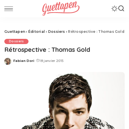
Guettapen
›
Éditorial
›
Dossiers
›
Rétrospective : Thomas Gold
Dossiers
Rétrospective : Thomas Gold
Fabian Dori
18 janvier 2015
Posted
by