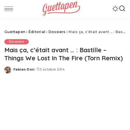
Guettapen
›
Éditorial
›
Dossiers
›
Mais ça, c’était avant … : Bastille – Things We Lost In The Fire (Torn Remix)
Dossiers
Mais ça, c’était avant … : Bastille –
Things We Lost In The Fire (Torn Remix)
Fabian Dori
3 octobre 2014
Posted
by