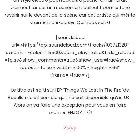
un style electro pop/rock ultra péchu. On aimerait
vraiment lancer un mouvement collectif pour le faire
revenir sur le devant de la scène car cet artiste qui mérite
vraiment d’exploser. Qui nous suit?!
[soundcloud
url= »https://api.soundcloud.com/tracks/103721328″
params= »color=ff5500&auto_play=false&hide_related
=false&show_comments=true&show_user=true&show_
reposts=false » width= »100% » height= »166″
iframe= »true » /]
Le titre est sorti sur l’EP ‘Things We Lost In The Fire”de
Bastille mais il semble qu’il ne soit disponible qu’au UK…
Alors on va faire une exception pour vous en faire
profiter. ENJOY ! 🙂
Zippy