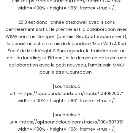
url= »https://api.soundcloud.com/tracks/92147818″
width= »100% » height= »166″ iframe= »true » /]
2013 est donc l’année d’Hardwell avec 4 sons
dernièrement sortis : le premier est la collaboration avec
W&W nommé ‘Jumper’ (premier Beatport évidemment),
le deuxième est un remix du légendaire ‘Man With A Red
Face’ de Mark Knight & Funkagenda, le troisième est un
edit du lourdingue ‘Fifteen’, et le dernier en date est une
collaboration avec le petit nouveau, l’américain MAKJ
pour le titre ‘Countdown’.
[soundcloud
url= »https://api.soundcloud.com/tracks/104092007″
width= »100% » height= »166″ iframe= »true » /]
[soundcloud
url= »https://api.soundcloud.com/tracks/108480735″
width= »100% » height= »166″ iframe= »true » /]