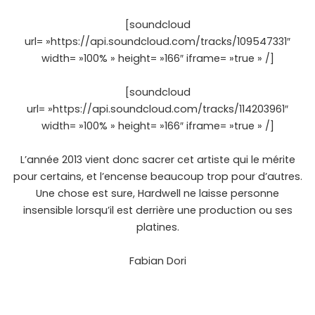
[soundcloud
url= »https://api.soundcloud.com/tracks/109547331″
width= »100% » height= »166″ iframe= »true » /]
[soundcloud
url= »https://api.soundcloud.com/tracks/114203961″
width= »100% » height= »166″ iframe= »true » /]
L’année 2013 vient donc sacrer cet artiste qui le mérite
pour certains, et l’encense beaucoup trop pour d’autres.
Une chose est sure, Hardwell ne laisse personne
insensible lorsqu’il est derrière une production ou ses
platines.
Fabian Dori