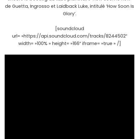
de Guetta, Ingrosso et Laidback Luke, intitulé ‘How Soon Is
Glory’.
[soundcloud
url= »https://api.soundcloud.com/tracks/8244502″
width= »100% » height= »166″ iframe= »true » /]