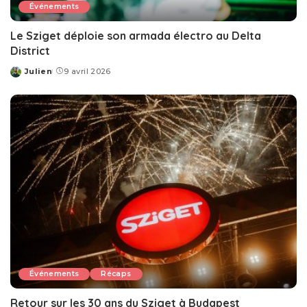
Événements
Le Sziget déploie son armada électro au Delta
District
Julien
9 avril 2026
Posted
by
Événements
Récaps
Retour sur les 30 ans du Sziget à Budapest