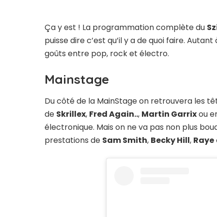
Ça y est ! La programmation complète du
Sz
puisse dire c’est qu’il y a de quoi faire. Autan
goûts entre pop, rock et électro.
Mainstage
Du côté de la MainStage on retrouvera les têt
de
Skrillex
,
Fred Again..
,
Martin Garrix
ou e
électronique. Mais on ne va pas non plus bouder
prestations de
Sam Smith
,
Becky Hill
,
Raye