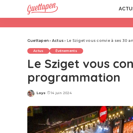
ACTU
Guettapen
›
Actus
›
Le Sziget vous convie à ses 30 
Actus
Événements
Le Sziget vous con
programmation
Loys
14 juin 2024
Posted
by