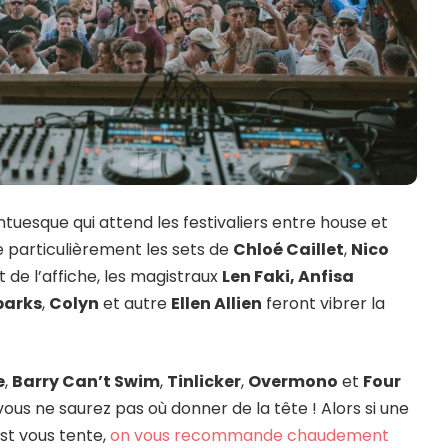
esque qui attend les festivaliers entre house et
e particulièrement les sets de
Chloé Caillet
,
Nico
t de l’affiche, les magistraux
Len Faki, Anfisa
parks
,
Colyn
et autre
Ellen Allien
feront vibrer la
e
,
Barry Can’t Swim
,
Tinlicker
,
Overmono
et
Four
ous ne saurez pas où donner de la tête ! Alors si une
st vous tente,
on vous recommande chaudement