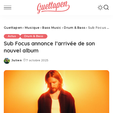
Guettapen
›
Musique
›
Bass Music
›
Drum & Bass
›
Sub Focus annonce l’arrivée de son nouvel album
Actus
Drum & Bass
Sub Focus annonce l’arrivée de son
nouvel album
Julien
7 octobre 2025
Posted
by