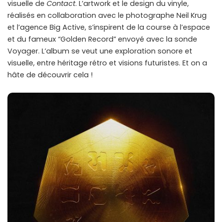
visuelle de
Contact
. L’artwork et le design du vinyle,
réalisés en collaboration avec le photographe Neil Krug
et l’agence Big Active, s’inspirent de la course à l’espace
et du fameux “Golden Record” envoyé avec la sonde
Voyager. L’album se veut une exploration sonore et
visuelle, entre héritage rétro et visions futuristes. Et on a
hâte de découvrir cela !