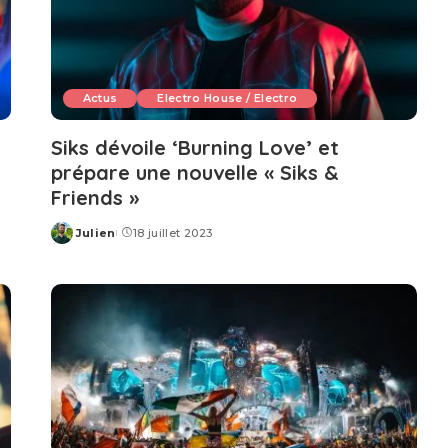
Actus
Electro House / Electro
Siks dévoile ‘Burning Love’ et
prépare une nouvelle « Siks &
Friends »
Julien
18 juillet 2023
Posted
by