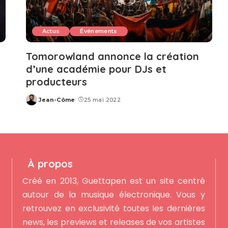
Actus
Événements
Tomorowland annonce la création
d’une académie pour DJs et
producteurs
Jean-Côme
25 mai 2022
Posted
by
À propos
Créé en 2013, Guettapen est un site centré
autour de la musique électronique. Vous y
retrouvez en exclusivité toutes les dernières
news, les previews et releases de vos artistes