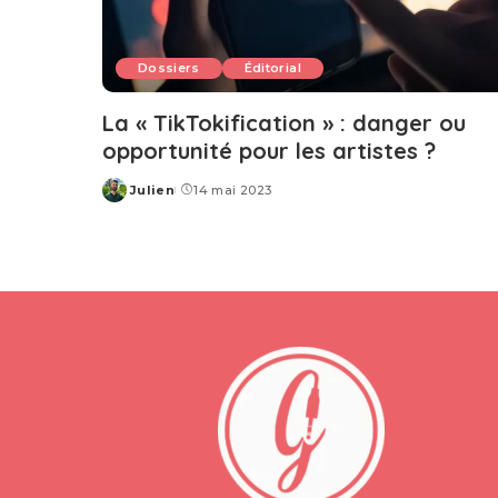
Dossiers
Éditorial
La « TikTokification » : danger ou
opportunité pour les artistes ?
Julien
14 mai 2023
Posted
by