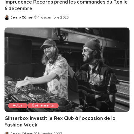
Imprudence Records prend les commandes du Rex le
6 décembre
Jean-Côme
4 décembre 2023
Posted
by
Actus
Événements
Glitterbox investit le Rex Club à l’occasion de la
Fashion Week
Jean-Côme
8 janvier 2023