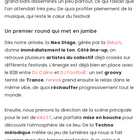
grand bars disséminés un peu partout, ce qui faisait que
l’on attendait très peu. De quoi profiter pleinement de la
musique, qui reste le cœur du festival.
Un premier round qui met en jambe
Dès notre arrivée, la
Neo Stage
, gérée par la
2Much
,
donne
immédiatement le ton
.
Côté line-up
, on
retrouve plusieurs
artistes du collectif
déjà croisés sur
différents festivals. L’énergie est déjà bien en place avec
le B2B entre
DJ Caline
et
DJ Football
: un set
groovy
teinté de
Trance
.
Fenrick
prend ensuite le relais dans le
même vibe, de quoi
réchauffer
progressivement tout le
monde.
Ensuite, nous prenons la direction de la scène principale
pour le set de
KAS:ST
, une parfaite
mise en bouche
pour
découvrir l’atmosphère de ce lieu. De la
Techno
mélodique
mêlée au jeu de lumières qui nous a fait