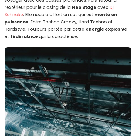
voyager avec des basses profondes. Puis, retour à
l’extérieur pour le closing de la
Neo Stage
avec
Dj
Schnake
. Elle nous a offert un set qui est
monté en
puissance
. Entre Techno Groovy, Hard Techno et
Hardstyle. Toujours portée par cette
énergie explosive
et
fédératrice
qui la caractérise.