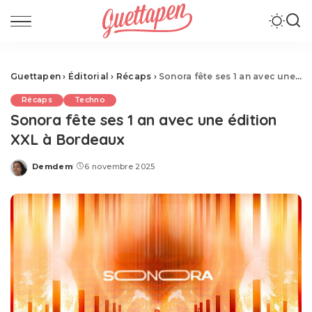
Guettapen
›
Éditorial
›
Récaps
›
Sonora fête ses 1 an avec une édition XXL à Bordeaux
Récaps
Techno
Sonora fête ses 1 an avec une édition
XXL à Bordeaux
Demdem
6 novembre 2025
Posted
by