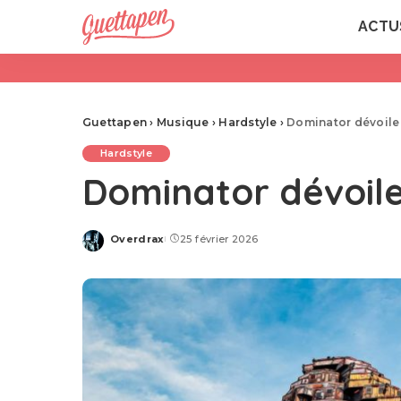
ACTU
Guettapen
›
Musique
›
Hardstyle
›
Dominator dévoile
Hardstyle
Dominator dévoile
Overdrax
25 février 2026
Posted
by