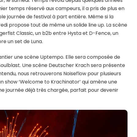
ur, le samedi. Temps révolu depuis quelques années
ier temps réservé aux campeurs, il a pris de plus en
le journée de festival à part entière. Même si la
edi propose tout de même un solide line up. La scène
erfist Classic, un b2b entre Hysta et D-Fence, un
ore un set de Luna.
hantier une scène Uptempo. Elle sera composée de
 Soulblast. Une scène Deutscher Krach sera présente
ntendu, nous retrouverons Noiseflow pour plusieurs
 un show ‘Welcome to Krachinator’ qui amène une
e journée déjà très chargée, parfait pour devenir