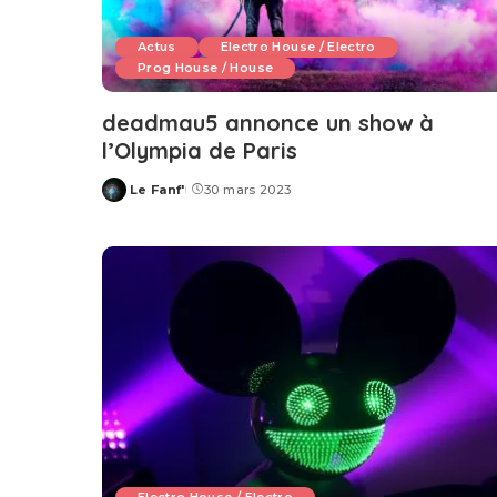
Actus
Electro House / Electro
Prog House / House
deadmau5 annonce un show à
l’Olympia de Paris
Le Fanf'
30 mars 2023
Posted
by