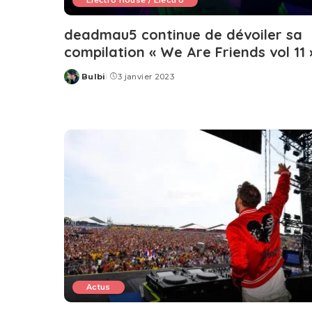
Electro House / Electro
deadmau5 continue de dévoiler sa
compilation « We Are Friends vol 11 
Bulbi
3 janvier 2023
Posted
by
Actus