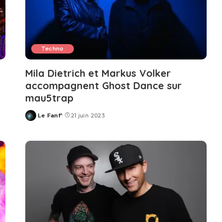
Techno
Mila Dietrich et Markus Volker
accompagnent Ghost Dance sur
mau5trap
Le Fanf'
21 juin 2023
Posted
by