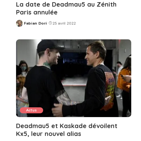
La date de Deadmau5 au Zénith
Paris annulée
Fabian Dori
25 avril 2022
Posted
by
Actus
Deadmau5 et Kaskade dévoilent
Kx5, leur nouvel alias