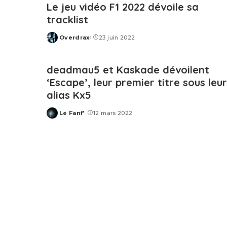
Le jeu vidéo F1 2022 dévoile sa
tracklist
Overdrax
23 juin 2022
Posted
by
deadmau5 et Kaskade dévoilent
‘Escape’, leur premier titre sous leur
alias Kx5
Le Fanf'
12 mars 2022
Posted
by