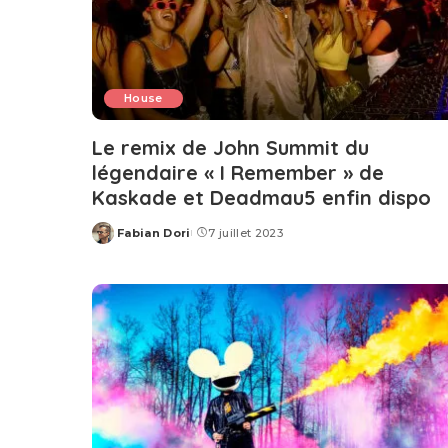
House
Le remix de John Summit du
légendaire « I Remember » de
Kaskade et Deadmau5 enfin dispo
Fabian Dori
7 juillet 2023
Posted
by