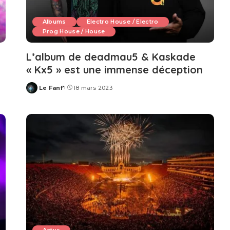
Albums
Electro House / Electro
Prog House / House
L’album de deadmau5 & Kaskade
« Kx5 » est une immense déception
Le Fanf'
18 mars 2023
Posted
by