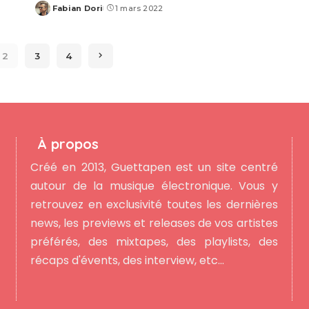
Fabian Dori
1 mars 2022
Posted
by
2
3
4
À propos
Créé en 2013, Guettapen est un site centré
autour de la musique électronique. Vous y
retrouvez en exclusivité toutes les dernières
news, les previews et releases de vos artistes
préférés, des mixtapes, des playlists, des
récaps d'évents, des interview, etc...