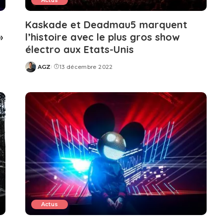
Actus
Kaskade et Deadmau5 marquent
»
l’histoire avec le plus gros show
électro aux Etats-Unis
AGZ
13 décembre 2022
Posted
by
Actus