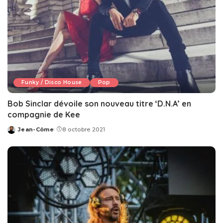
Funky / Disco House
Pop
Bob Sinclar dévoile son nouveau titre ‘D.N.A’ en
compagnie de Kee
Jean-Côme
8 octobre 2021
Posted
by