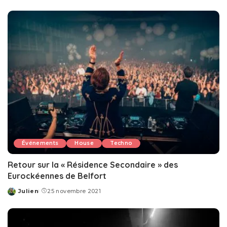
by
Événements
House
Techno
Retour sur la « Résidence Secondaire » des
Eurockéennes de Belfort
Julien
25 novembre 2021
Posted
by