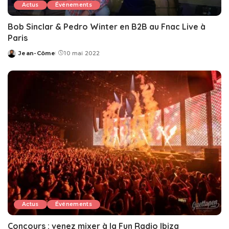
Actus
Événements
Bob Sinclar & Pedro Winter en B2B au Fnac Live à
Paris
Jean-Côme
10 mai 2022
Posted
by
Actus
Événements
Concours : venez mixer à la Fun Radio Ibiza