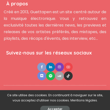
À propos
Créé en 2013, Guettapen est un site centré autour de
la musique électronique. Vous y retrouvez en
exclusivité toutes les dernières news, les previews et
releases de vos artistes préférés, des mixtapes, des
playlists, des récaps d'évents, des interview, etc...
Suivez-nous sur les réseaux sociaux
●
●
●
Contact
Newsletter
L'équipe
Mentions légales
Ce site utilise des cookies. En continuant à naviguer sur le site,
vous acceptez d’utiliser nos cookies. Mentions légales.
© 2025 - www.guettapen.com - Tous droits réservés.
Accepter