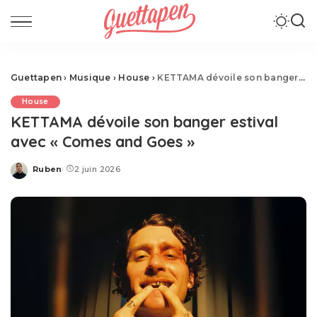
Guettapen
›
Musique
›
House
›
KETTAMA dévoile son banger estival avec « Comes and Goes »
House
KETTAMA dévoile son banger estival
avec « Comes and Goes »
Ruben
2 juin 2026
Posted
by