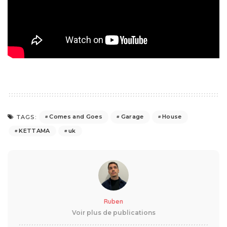
Comes and Goes
Garage
House
TAGS:
KETTAMA
uk
Ruben
Voir plus de publications