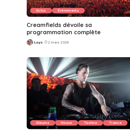
Actus
Événements
Creamfields dévoile sa
programmation complète
Loys
2 mars 2026
Posted
by
Albums
House
Techno
Trance