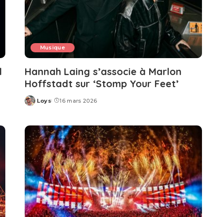
Musique
l
Hannah Laing s’associe à Marlon
Hoffstadt sur ‘Stomp Your Feet’
Loys
16 mars 2026
Posted
by