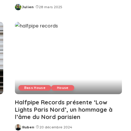
Julien
28 mars 2025
Posted
by
Bass House
House
Halfpipe Records présente ‘Low
Lights Paris Nord’, un hommage à
l’âme du Nord parisien
Ruben
20 décembre 2024
Posted