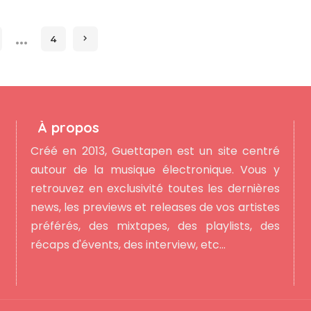
by
…
4
À propos
Créé en 2013, Guettapen est un site centré
autour de la musique électronique. Vous y
retrouvez en exclusivité toutes les dernières
news, les previews et releases de vos artistes
préférés, des mixtapes, des playlists, des
récaps d'évents, des interview, etc...