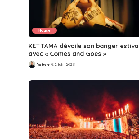
House
KETTAMA dévoile son banger estiva
avec « Comes and Goes »
Ruben
2 juin 2026
Posted
by