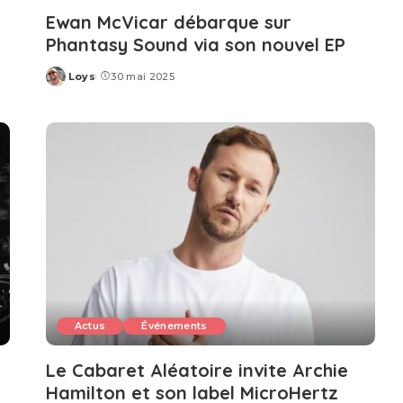
Ewan McVicar débarque sur
Phantasy Sound via son nouvel EP
Loys
30 mai 2025
Posted
by
Actus
Événements
Le Cabaret Aléatoire invite Archie
Hamilton et son label MicroHertz