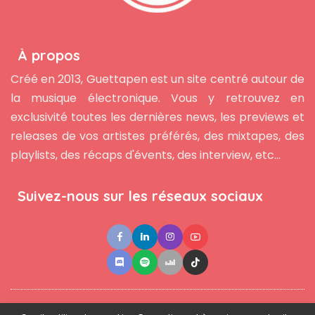
À propos
Créé en 2013, Guettapen est un site centré autour de
la musique électronique. Vous y retrouvez en
exclusivité toutes les dernières news, les previews et
releases de vos artistes préférés, des mixtapes, des
playlists, des récaps d'évents, des interview, etc...
Suivez-nous sur les réseaux sociaux
●
●
●
Contact
Newsletter
L'équipe
Mentions légales