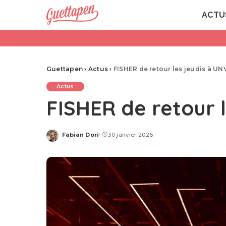
ACTU
Guettapen
›
Actus
›
FISHER de retour les jeudis à U
Actus
FISHER de retour 
Fabian Dori
30 janvier 2026
Posted
by