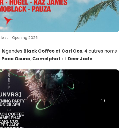
 Ibiza – Opening 2026
s légendes
Black Coffee et Carl Cox
. 4 autres noms
,
Paco Osuna
,
Camelphat
et
Deer Jade
.