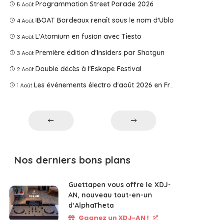
Programmation Street Parade 2026
5 Août
IBOAT Bordeaux renaît sous le nom d'Ublo
4 Août
L’Atomium en fusion avec Tîesto
3 Août
Première édition d'Insiders par Shotgun
3 Août
Double décès à l'Eskape Festival
2 Août
Les événements électro d'août 2026 en France
1 Août
Nos derniers bons plans
Guettapen vous offre le XDJ-
AN, nouveau tout-en-un
d’AlphaTheta
Gagnez un XDJ-AN !