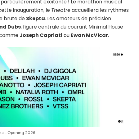
 particulièrement excitante ! Le marathon musical
cette inauguration, le
Theatre
accueillera les rythmes
ie brute de
Skepta
. Les amateurs de précision
End Dubs
, figure centrale du courant Minimal House
es comme
Joseph Capriati
ou
Ewan McVicar
.
biza – Opening 2026