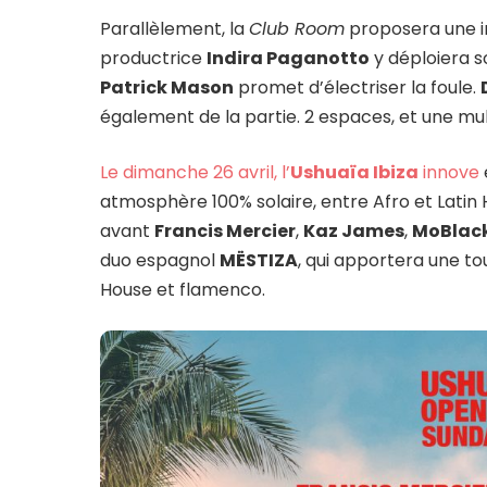
Parallèlement, la
Club Room
proposera une i
productrice
Indira Paganotto
y déploiera s
Patrick Mason
promet d’électriser la foule.
également de la partie. 2 espaces, et une m
Le dimanche 26 avril, l’
Ushuaïa Ibiza
innove
atmosphère 100% solaire, entre Afro et Latin 
avant
Francis Mercier
,
Kaz James
,
MoBlac
duo espagnol
MËSTIZA
, qui apportera une t
House et flamenco.