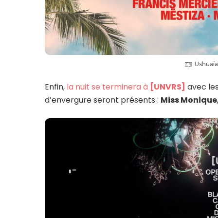
Ushuaïa
Enfin,
la nuit se terminera à
[UNVRS]
avec le
d’envergure seront présents :
Miss Monique