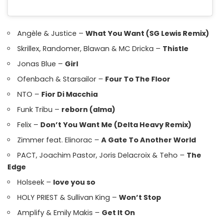
Angèle & Justice –
What You Want (SG Lewis Remix)
Skrillex, Randomer, Blawan & MC Dricka –
Thistle
Jonas Blue –
Girl
Ofenbach & Starsailor –
Four To The Floor
NTO –
Fior Di Macchia
Funk Tribu –
reborn (alma)
Felix –
Don’t You Want Me (Delta Heavy Remix)
Zimmer feat. Elinorac –
A Gate To Another World
PACT, Joachim Pastor, Joris Delacroix & Teho –
The
Edge
Holseek –
love you so
HOLY PRIEST & Sullivan King –
Won’t Stop
Amplify & Emily Makis –
Get It On