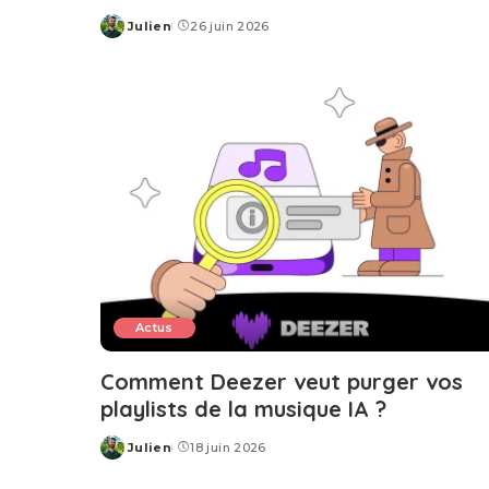
Julien
26 juin 2026
Posted
by
Actus
Comment Deezer veut purger vos
playlists de la musique IA ?
Julien
18 juin 2026
Posted
by