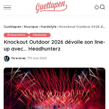
Guettapen
›
Musique
›
Hardstyle
›
Knockout Outdoor 2026 dévoile son line-up avec… Headhunterz
Événements
Hardstyle
Knockout Outdoor 2026 dévoile son line-
up avec… Headhunterz
Overdrax
11 mai 2026
Posted
by