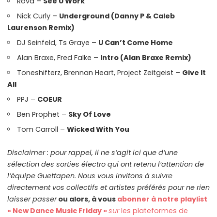
Rova –
See U Work
Nick Curly –
Underground (Danny P & Caleb
Laurenson Remix)
DJ Seinfeld, Ts Graye –
U Can’t Come Home
Alan Braxe, Fred Falke –
Intro (Alan Braxe Remix)
Toneshifterz, Brennan Heart, Project Zeitgeist –
Give It
All
PPJ –
COEUR
Ben Prophet –
Sky Of Love
Tom Carroll –
Wicked With You
Disclaimer : pour rappel, il ne s’agit ici que d’une
sélection des sorties électro qui ont retenu l’attention de
l’équipe Guettapen. Nous vous invitons à suivre
directement vos collectifs et artistes préférés pour ne rien
laisser passer
ou alors, à vous
abonner à notre playlist
« New Dance Music Friday »
sur
les plateformes de