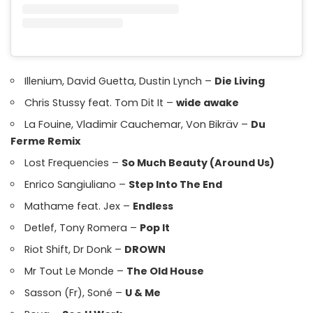
Illenium, David Guetta, Dustin Lynch –
Die Living
Chris Stussy feat. Tom Dit It –
wide awake
La Fouine, Vladimir Cauchemar, Von Bikräv –
Du
Ferme Remix
Lost Frequencies –
So Much Beauty (Around Us)
Enrico Sangiuliano –
Step Into The End
Mathame feat. Jex –
Endless
Detlef, Tony Romera –
Pop It
Riot Shift, Dr Donk –
DROWN
Mr Tout Le Monde –
The Old House
Sasson (Fr), Soné –
U & Me