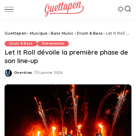
Guettapen
›
Musique
›
Bass Music
›
Drum & Bass
›
Let It Roll dévoile la première phase de son line-up
Drum & Bass
Événements
Let It Roll dévoile la première phase de
son line-up
Overdrax
5 janvier 2026
Posted
by