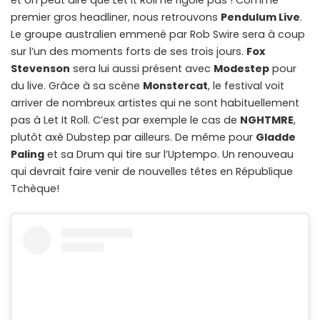
et on peut dire que Let It Roll ne rigole pas ! Comme
premier gros headliner, nous retrouvons
Pendulum Live
.
Le groupe australien emmené par Rob Swire sera à coup
sur l’un des moments forts de ses trois jours.
Fox
Stevenson
sera lui aussi présent avec
Modestep
pour
du live. Grâce à sa scène
Monstercat
, le festival voit
arriver de nombreux artistes qui ne sont habituellement
pas à Let It Roll. C’est par exemple le cas de
NGHTMRE
,
plutôt axé Dubstep par ailleurs. De même pour
Gladde
Paling
et sa Drum qui tire sur l’Uptempo. Un renouveau
qui devrait faire venir de nouvelles têtes en République
Tchèque!