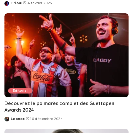
Triou
14 février 2025
Posted
by
Éditorial
Découvrez le palmarès complet des Guettapen
Awards 2024
Leonor
26 décembre 2024
Posted
by