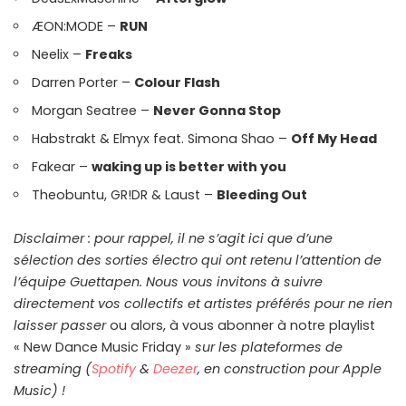
ÆON:MODE –
RUN
Neelix –
Freaks
Darren Porter –
Colour Flash
Morgan Seatree –
Never Gonna Stop
Habstrakt & Elmyx feat. Simona Shao –
Off My Head
Fakear –
waking up is better with you
Theobuntu, GR!DR & Laust –
Bleeding Out
Disclaimer : pour rappel, il ne s’agit ici que d’une
sélection des sorties électro qui ont retenu l’attention de
l’équipe Guettapen. Nous vous invitons à suivre
directement vos collectifs et artistes préférés pour ne rien
laisser passer
ou alors, à vous abonner à notre playlist
« New Dance Music Friday »
sur les plateformes de
streaming
(
Spotify
&
Deezer
, en construction pour Apple
Music) !