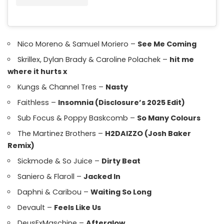
Nico Moreno & Samuel Moriero –
See Me Coming
Skrillex, Dylan Brady & Caroline Polachek –
hit me
where it hurts x
Kungs & Channel Tres –
Nasty
Faithless –
Insomnia (Disclosure’s 2025 Edit)
Sub Focus & Poppy Baskcomb –
So Many Colours
The Martinez Brothers –
H2DAIZZO (Josh Baker
Remix)
Sickmode & So Juice –
Dirty Beat
Saniero & Flaroll –
Jacked In
Daphni & Caribou –
Waiting So Long
Devault –
Feels Like Us
DeusExMaschine –
Afterglow