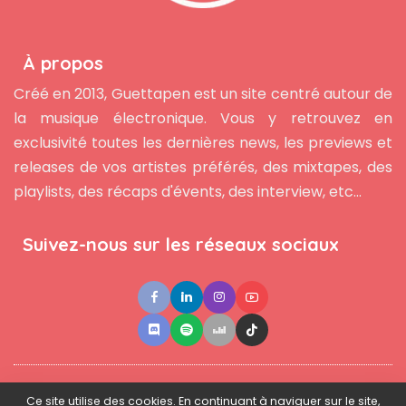
À propos
Créé en 2013, Guettapen est un site centré autour de
la musique électronique. Vous y retrouvez en
exclusivité toutes les dernières news, les previews et
releases de vos artistes préférés, des mixtapes, des
playlists, des récaps d'évents, des interview, etc...
Suivez-nous sur les réseaux sociaux
●
●
●
Contact
Newsletter
L'équipe
Mentions légales
Ce site utilise des cookies. En continuant à naviguer sur le site,