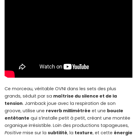
Ce morceau, véritable OVNI dans les sets des plus
grands, séduit par sa
maîtrise du silence et de la
tension
. Jamback joue avec la respiration de son
groove, utilise une
reverb millimétrée
et une
boucle
entêtante
qui s’installe petit à petit, créant une montée
organique irrésistible. Loin des productions tapageuses,
Positive
mise sur la
subtilité
, la
texture
, et cette
énergie