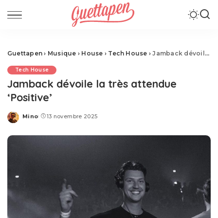
Guettapen
›
Musique
›
House
›
Tech House
›
Jamback dévoile la très attendue ‘Positive’
Tech House
Jamback dévoile la très attendue
‘Positive’
Mino
13 novembre 2025
Posted
by