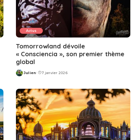
Actus
Tomorrowland dévoile
« Consciencia », son premier thème
global
Julien
7 janvier 2026
Posted
by