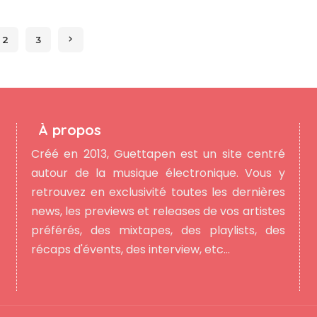
by
2
3
À propos
Créé en 2013, Guettapen est un site centré
autour de la musique électronique. Vous y
retrouvez en exclusivité toutes les dernières
news, les previews et releases de vos artistes
préférés, des mixtapes, des playlists, des
récaps d'évents, des interview, etc...