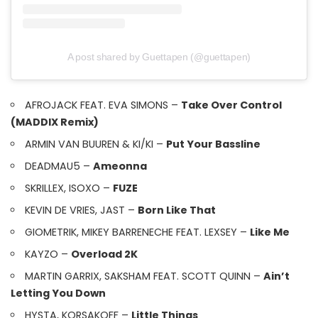
A post shared by Guettapen (@guettapen)
AFROJACK FEAT. EVA SIMONS –
Take Over Control
(MADDIX Remix)
ARMIN VAN BUUREN & KI/KI –
Put Your Bassline
DEADMAU5 –
Ameonna
SKRILLEX, ISOXO –
FUZE
KEVIN DE VRIES, JAST –
Born Like That
GIOMETRIK, MIKEY BARRENECHE FEAT. LEXSEY –
Like Me
KAYZO –
Overload 2K
MARTIN GARRIX, SAKSHAM FEAT. SCOTT QUINN –
Ain’t
Letting You Down
HYSTA, KORSAKOFF –
Little Things