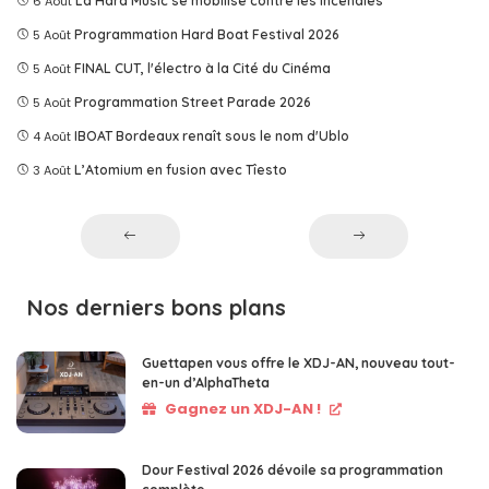
6 Août
La Hard Music se mobilise contre les incendies
5 Août
Programmation Hard Boat Festival 2026
5 Août
FINAL CUT, l'électro à la Cité du Cinéma
5 Août
Programmation Street Parade 2026
4 Août
IBOAT Bordeaux renaît sous le nom d'Ublo
3 Août
L’Atomium en fusion avec Tîesto
Nos derniers bons plans
Guettapen vous offre le XDJ-AN, nouveau tout-
en-un d’AlphaTheta
Gagnez un XDJ-AN !
Dour Festival 2026 dévoile sa programmation