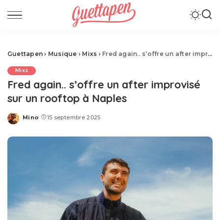
Guettapen
›
Musique
›
Mixs
›
Fred again.. s’offre un after improvisé sur un rooftop à Naples
Mixs
Fred again.. s’offre un after improvisé
sur un rooftop à Naples
Mino
15 septembre 2025
Posted
by