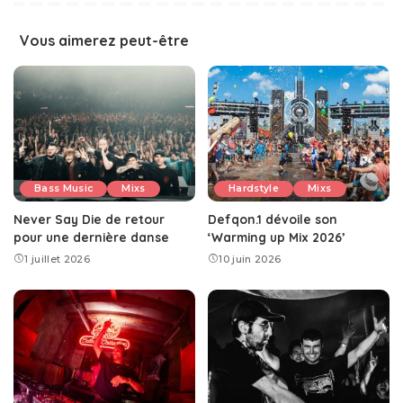
Vous aimerez peut-être
Bass Music
Mixs
Hardstyle
Mixs
Never Say Die de retour
Defqon.1 dévoile son
pour une dernière danse
‘Warming up Mix 2026’
1 juillet 2026
10 juin 2026