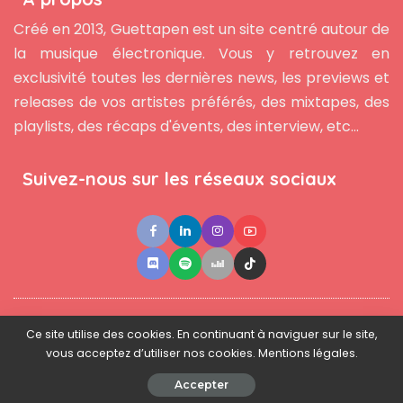
Créé en 2013, Guettapen est un site centré autour de
la musique électronique. Vous y retrouvez en
exclusivité toutes les dernières news, les previews et
releases de vos artistes préférés, des mixtapes, des
playlists, des récaps d'évents, des interview, etc...
Suivez-nous sur les réseaux sociaux
●
●
●
Contact
Newsletter
L'équipe
Mentions légales
Ce site utilise des cookies. En continuant à naviguer sur le site,
vous acceptez d’utiliser nos cookies. Mentions légales.
© 2025 - www.guettapen.com - Tous droits réservés.
Accepter