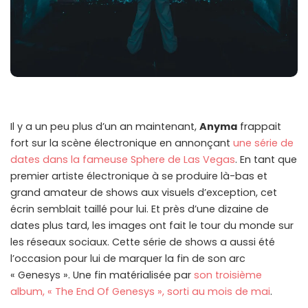
Il y a un peu plus d’un an maintenant,
Anyma
frappait
fort sur la scène électronique en annonçant
une série de
dates dans la fameuse Sphere de Las Vegas
. En tant que
premier artiste électronique à se produire là-bas et
grand amateur de shows aux visuels d’exception, cet
écrin semblait taillé pour lui. Et près d’une dizaine de
dates plus tard, les images ont fait le tour du monde sur
les réseaux sociaux. Cette série de shows a aussi été
l’occasion pour lui de marquer la fin de son arc
« Genesys ». Une fin matérialisée par
son troisième
album, « The End Of Genesys », sorti au mois de mai
.