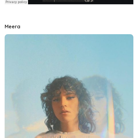
M
eera