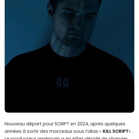
Nouveau départ pour SCRIPT en 2024, après quelques
années à sortir des morceaux sous l’alias «
KILL SCRIPT
« .
Le producteur américain a en effet décidé de changer