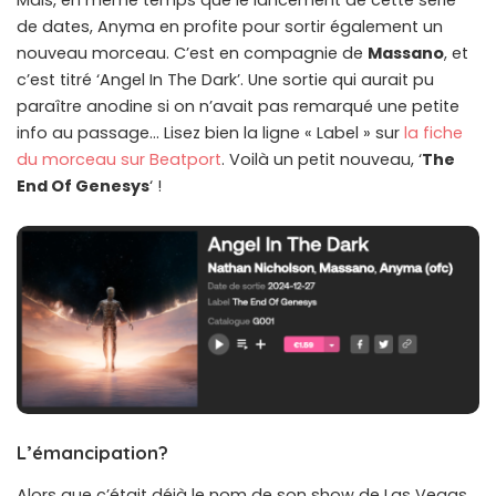
Mais, en même temps que le lancement de cette série
de dates, Anyma en profite pour sortir également un
nouveau morceau. C’est en compagnie de
Massano
, et
c’est titré ‘Angel In The Dark’. Une sortie qui aurait pu
paraître anodine si on n’avait pas remarqué une petite
info au passage… Lisez bien la ligne « Label » sur
la fiche
du morceau sur Beatport
. Voilà un petit nouveau, ‘
The
End Of Genesys
‘ !
L’émancipation?
Alors que c’était déjà le nom de son show de Las Vegas,