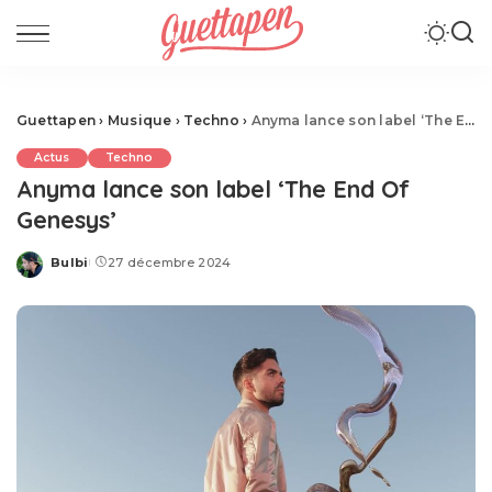
Guettapen
›
Musique
›
Techno
›
Anyma lance son label ‘The End Of Genesys’
Actus
Techno
Anyma lance son label ‘The End Of
Genesys’
Bulbi
27 décembre 2024
Posted
by