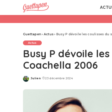
ACTU
Guettapen
›
Actus
›
Busy P dévoile les coulisses du
Actus
Busy P dévoile les
Coachella 2006
Julien
23 décembre 2024
Posted
by