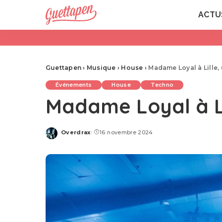
ACTU
Guettapen
›
Musique
›
House
›
Madame Loyal à Lille, 
Événements
House
Techno
Madame Loyal à Lil
Overdrax
16 novembre 2024
Posted
by