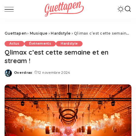
Guettapen
›
Musique
›
Hardstyle
›
Qlimax c’est cette semaine et en stream !
Actus
Événements
Hardstyle
Qlimax c’est cette semaine et en
stream !
Overdrax
12 novembre 2024
Posted
by