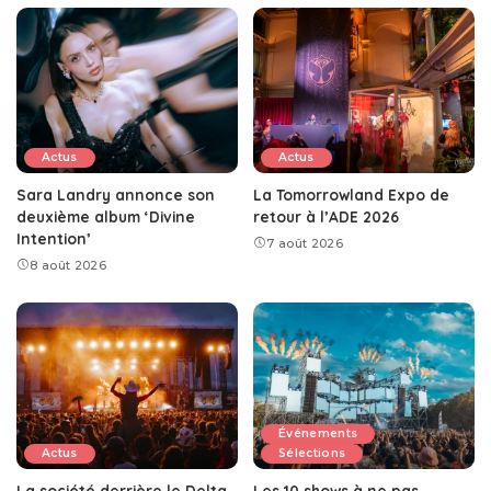
Actus
Actus
Sara Landry annonce son
La Tomorrowland Expo de
deuxième album ‘Divine
retour à l’ADE 2026
Intention’
7 août 2026
8 août 2026
Événements
Actus
Sélections
La société derrière le Delta
Les 10 shows à ne pas