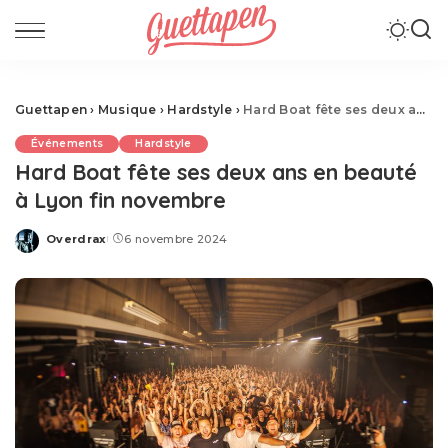
Guettapen
›
Musique
›
Hardstyle
›
Hard Boat fête ses deux ans en beauté à Lyon fin novembre
Événements
Hardstyle
Hard Boat fête ses deux ans en beauté
à Lyon fin novembre
Overdrax
6 novembre 2024
Posted
by