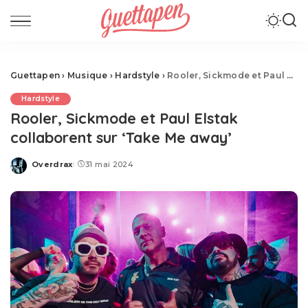
Guettapen
›
Musique
›
Hardstyle
›
Rooler, Sickmode et Paul Elstak collaborent sur ‘Take Me away’
Hardstyle
Rooler, Sickmode et Paul Elstak
collaborent sur ‘Take Me away’
Overdrax
31 mai 2024
Posted
by