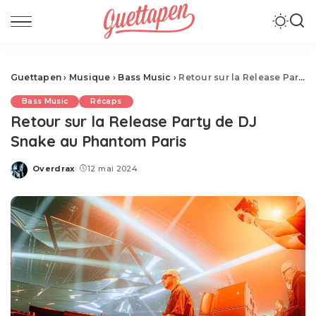
Guettapen
›
Musique
›
Bass Music
›
Retour sur la Release Party de DJ Snake au Phantom Paris
Bass Music
Récaps
Retour sur la Release Party de DJ
Snake au Phantom Paris
Overdrax
12 mai 2024
Posted
by