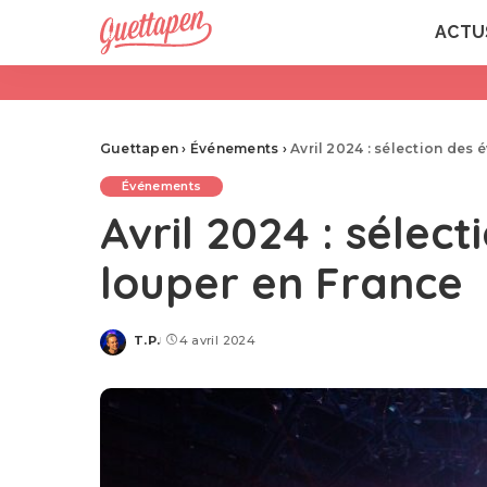
ACTU
Guettapen
›
Événements
›
Avril 2024 : sélection des
Événements
Avril 2024 : sélec
louper en France
T.P.
4 avril 2024
Posted
by