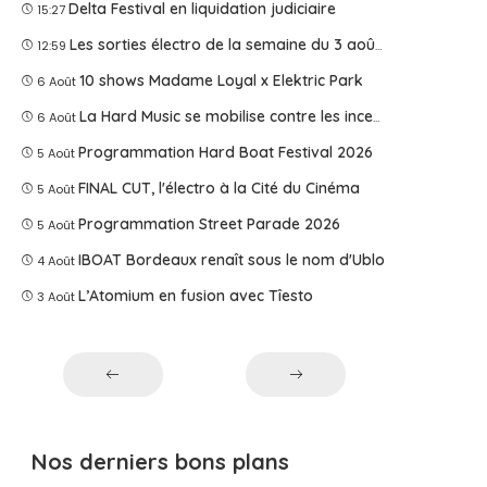
Delta Festival en liquidation judiciaire
15:27
Les sorties électro de la semaine du 3 août 2026
12:59
10 shows Madame Loyal x Elektric Park
6 Août
La Hard Music se mobilise contre les incendies
6 Août
Programmation Hard Boat Festival 2026
5 Août
FINAL CUT, l'électro à la Cité du Cinéma
5 Août
Programmation Street Parade 2026
5 Août
IBOAT Bordeaux renaît sous le nom d'Ublo
4 Août
L’Atomium en fusion avec Tîesto
3 Août
Nos derniers bons plans