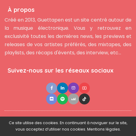
À propos
Créé en 2013, Guettapen est un site centré autour de
la musique électronique. Vous y retrouvez en
exclusivité toutes les dernières news, les previews et
releases de vos artistes préférés, des mixtapes, des
playlists, des récaps d'évents, des interview, etc...
Suivez-nous sur les réseaux sociaux
●
●
●
Contact
Newsletter
L'équipe
Mentions légales
Ce site utilise des cookies. En continuant à naviguer sur le site,
vous acceptez d’utiliser nos cookies. Mentions légales.