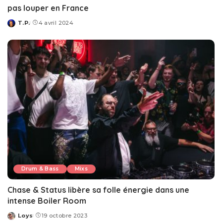
pas louper en France
T.P.
4 avril 2024
Posted
by
Drum & Bass
Mixs
Chase & Status libère sa folle énergie dans une
intense Boiler Room
Loys
19 octobre 2023
Posted