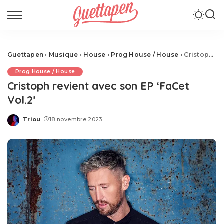
Guettapen
›
Musique
›
House
›
Prog House / House
›
Cristoph revient avec son EP ‘FaCet Vol.2’
Prog House / House
Cristoph revient avec son EP ‘FaCet
Vol.2’
Triou
18 novembre 2023
Posted
by