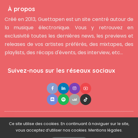
À propos
Créé en 2013, Guettapen est un site centré autour de
la musique électronique. Vous y retrouvez en
exclusivité toutes les dernières news, les previews et
releases de vos artistes préférés, des mixtapes, des
playlists, des récaps d'évents, des interview, etc...
Suivez-nous sur les réseaux sociaux
●
●
●
Contact
Newsletter
L'équipe
Mentions légales
Ce site utilise des cookies. En continuant à naviguer sur le site,
vous acceptez d’utiliser nos cookies. Mentions légales.