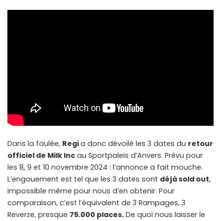
Dans la foulée,
Regi
a donc dévoilé les 3 dates du
retour
officiel de Milk Inc
au Sportpaleis d’Anvers. Prévu pour
les 8, 9 et 10 novembre 2024 : l’annonce a fait mouche.
L’engouement est tel que les 3 dates sont
déjà sold out
,
impossible même pour nous d’en obtenir. Pour
comparaison, c’est l’équivalent de 3 Rampages, 3
Reverze, presque
75.000 places.
De quoi nous laisser le