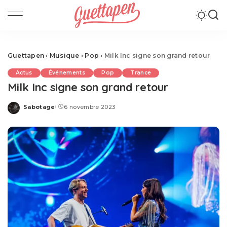
Guettapen
›
Musique
›
Pop
›
Milk Inc signe son grand retour
Actus
Événements
Pop
Trance
Milk Inc signe son grand retour
Sabotage
6 novembre 2023
Posted
by