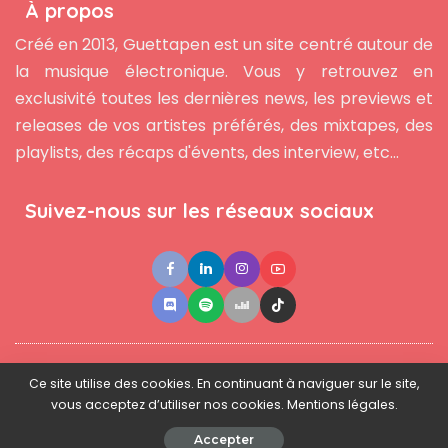
À propos
Créé en 2013, Guettapen est un site centré autour de
la musique électronique. Vous y retrouvez en
exclusivité toutes les dernières news, les previews et
releases de vos artistes préférés, des mixtapes, des
playlists, des récaps d'évents, des interview, etc...
Suivez-nous sur les réseaux sociaux
●
●
●
Contact
Newsletter
L'équipe
Mentions légales
Ce site utilise des cookies. En continuant à naviguer sur le site,
vous acceptez d’utiliser nos cookies. Mentions légales.
© 2025 - www.guettapen.com - Tous droits réservés.
Accepter