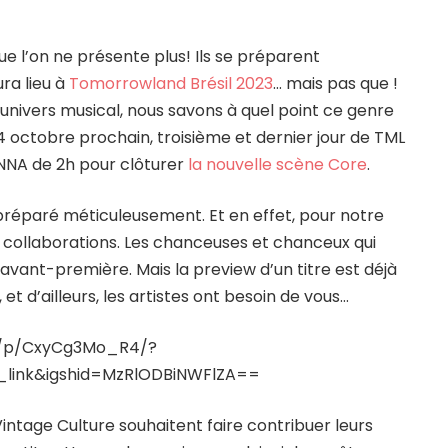
ue l’on ne présente plus! Ils se préparent
ra lieu à
Tomorrowland Brésil 2023
… mais pas que !
univers musical, nous savons à quel point ce genre
4 octobre prochain, troisième et dernier jour de TML
 ANNA de 2h pour clôturer
la nouvelle scène Core
.
 préparé méticuleusement. Et en effet, pour notre
eurs collaborations. Les chanceuses et chanceux qui
 avant-première. Mais la preview d’un titre est déjà
et d’ailleurs, les artistes ont besoin de vous…
m/p/CxyCg3Mo_R4/?
link&igshid=MzRlODBiNWFlZA==
intage Culture souhaitent faire contribuer leurs