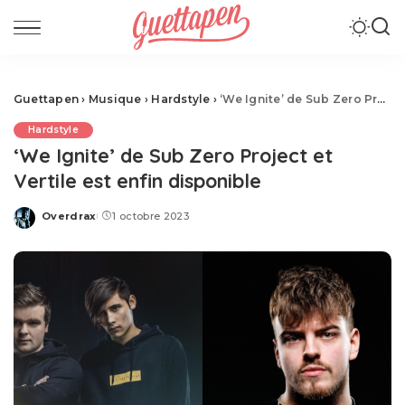
Guettapen
›
Musique
›
Hardstyle
›
‘We Ignite’ de Sub Zero Project et Vertile est enfin disponible
Hardstyle
‘We Ignite’ de Sub Zero Project et
Vertile est enfin disponible
Overdrax
1 octobre 2023
Posted
by